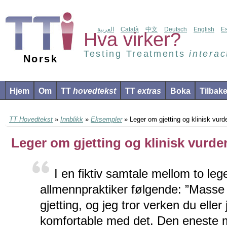
العربية
Català
中文
Deutsch
English
E
Hva virker?
Testing Treatments
interac
Norsk
Hjem
Om
TT
hovedtekst
TT
extras
Boka
Tilbak
TT Hovedtekst
»
Innblikk
»
Eksempler
» Leger om gjetting og klinisk vurd
Leger om gjetting og klinisk vurde
I en fiktiv samtale mellom to leg
allmennpraktiker følgende: ”Masse a
gjetting, og jeg tror verken du eller
komfortable med det. Den eneste m