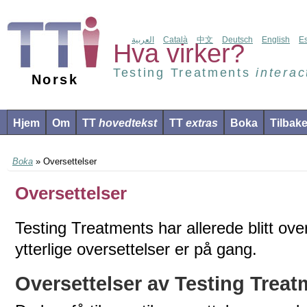
العربية
Català
中文
Deutsch
English
E
Hva virker?
Testing Treatments
interac
Norsk
Hjem
Om
TT
hovedtekst
TT
extras
Boka
Tilbak
Boka
» Oversettelser
Oversettelser
Testing Treatments har allerede blitt overs
ytterlige oversettelser er på gang.
Oversettelser av Testing Trea