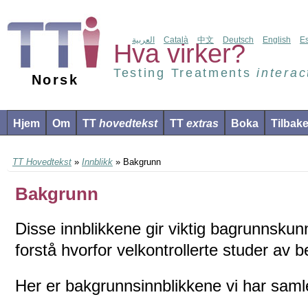
العربية
Català
中文
Deutsch
English
E
Hva virker?
Testing Treatments
interac
Norsk
Hjem
Om
TT
hovedtekst
TT
extras
Boka
Tilbak
TT Hovedtekst
»
Innblikk
» Bakgrunn
Bakgrunn
Disse innblikkene gir viktig bagrunnskun
forstå hvorfor velkontrollerte studer av b
Her er bakgrunnsinnblikkene vi har samle