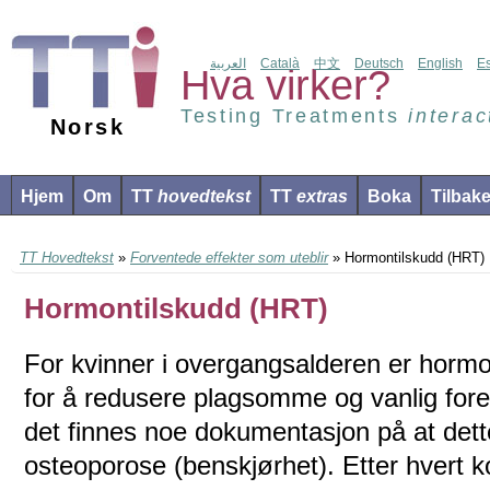
العربية
Català
中文
Deutsch
English
E
Hva virker?
Testing Treatments
interac
Norsk
Hjem
Om
TT
hovedtekst
TT
extras
Boka
Tilbak
TT Hovedtekst
»
Forventede effekter som uteblir
» Hormontilskudd (HRT)
Hormontilskudd (HRT)
For kvinner i overgangsalderen er hormon
for å redusere plagsomme og vanlig for
det finnes noe dokumentasjon på at dette 
osteoporose (benskjørhet). Etter hvert