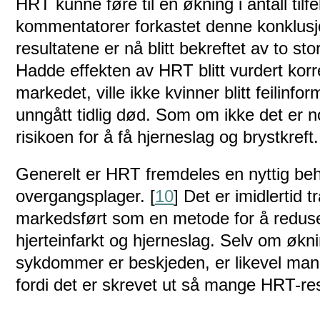
HRT kunne føre til en økning i antall til
kommentatorer forkastet denne konklusj
resultatene er nå blitt bekreftet av to st
Hadde effekten av HRT blitt vurdert kor
markedet, ville ikke kvinner blitt feilinfo
unngått tidlig død. Som om ikke det er n
risikoen for å få hjerneslag og brystkreft.
Generelt er HRT fremdeles en nyttig beh
overgangsplager. [
10
] Det er imidlertid 
markedsført som en metode for å redus
hjerteinfarkt og hjerneslag. Selv om økni
sykdommer er beskjeden, er likevel mange
fordi det er skrevet ut så mange HRT-re